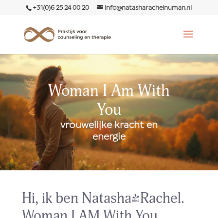
+31(0)6 25 24 00 20
info@natasharachelnuman.nl
Woman I Am With
You
vrouwelijke kracht en
energie
Hi, ik ben Natasha~Rachel.
Woman I AM With You